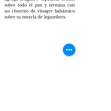
sobre todo el pan y termina con 
un chorrito de vinagre balsámico 
sobre tu mezcla de legumbres.
Ahora ¡a comer! Te aseguramos 
que este sándwich será unos de tus 
favoritos por diferente, delicioso y 
sumamente fácil de hacer.