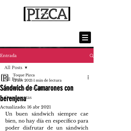
Entrada
All Posts
Toque Pizca
All Posts
12 abr 2021
1 min de lectura
Sándwich de Camarones con
Recetas principales
berenjena
Otras recetas
Actualizado:
16 abr 2021
Un buen sándwich siempre cae 
bien, no hay día en específico para 
poder disfrutar de un sándwich 