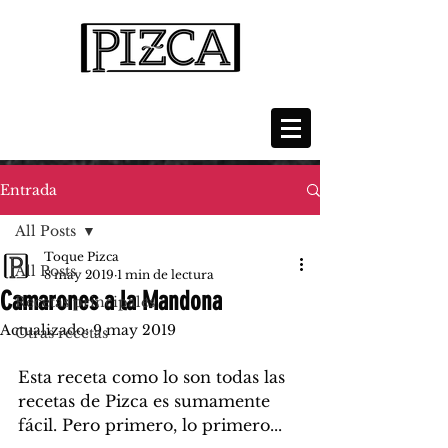
Entrada
All Posts
Toque Pizca
All Posts
8 may 2019
1 min de lectura
Camarones a la Mandona
Recetas principales
Actualizado:
9 may 2019
Otras recetas
Esta receta como lo son todas las 
recetas de Pizca es sumamente 
fácil. Pero primero, lo primero...