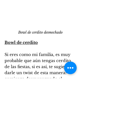
Bowl de cerdito desmechado
Bowl de cerdito
Si eres como mi familia, es muy 
probable que aún tengas cerdito 
de las fiestas, si es así, te sugiero 
darle un twist de esta manera: 
comienza desmenuzando el 
cerdito, colócalo en una sarten y 
baña con salsa de tamarindo con 
chile "La Morena Picante" deja 
que todo se caramelice a fuego 
medio. En este punto agrega 